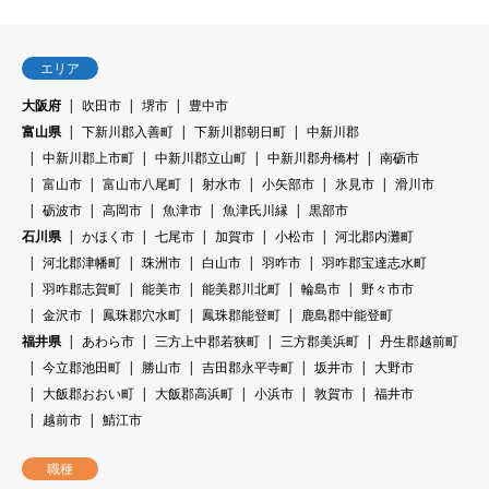
エリア
大阪府
吹田市
堺市
豊中市
富山県
下新川郡入善町
下新川郡朝日町
中新川郡
中新川郡上市町
中新川郡立山町
中新川郡舟橋村
南砺市
富山市
富山市八尾町
射水市
小矢部市
氷見市
滑川市
砺波市
高岡市
魚津市
魚津氏川縁
黒部市
石川県
かほく市
七尾市
加賀市
小松市
河北郡内灘町
河北郡津幡町
珠洲市
白山市
羽咋市
羽咋郡宝達志水町
羽咋郡志賀町
能美市
能美郡川北町
輪島市
野々市市
金沢市
鳳珠郡穴水町
鳳珠郡能登町
鹿島郡中能登町
福井県
あわら市
三方上中郡若狭町
三方郡美浜町
丹生郡越前町
今立郡池田町
勝山市
吉田郡永平寺町
坂井市
大野市
大飯郡おおい町
大飯郡高浜町
小浜市
敦賀市
福井市
越前市
鯖江市
職種