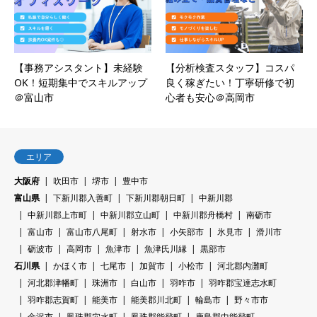
【事務アシスタント】未経験
【分析検査スタッフ】コスパ
OK！短期集中でスキルアップ
良く稼ぎたい！丁寧研修で初
＠富山市
心者も安心＠高岡市
エリア
大阪府
吹田市
堺市
豊中市
富山県
下新川郡入善町
下新川郡朝日町
中新川郡
中新川郡上市町
中新川郡立山町
中新川郡舟橋村
南砺市
富山市
富山市八尾町
射水市
小矢部市
氷見市
滑川市
砺波市
高岡市
魚津市
魚津氏川縁
黒部市
石川県
かほく市
七尾市
加賀市
小松市
河北郡内灘町
河北郡津幡町
珠洲市
白山市
羽咋市
羽咋郡宝達志水町
羽咋郡志賀町
能美市
能美郡川北町
輪島市
野々市市
金沢市
鳳珠郡穴水町
鳳珠郡能登町
鹿島郡中能登町