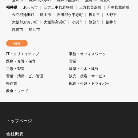
福井県
あわら市
三方上中郡若狭町
三方郡美浜町
丹生郡越前町
今立郡池田町
勝山市
吉田郡永平寺町
坂井市
大野市
大飯郡おおい町
大飯郡高浜町
小浜市
敦賀市
福井市
越前市
鯖江市
職種
IT・クリエイティブ
事務・オフィスワーク
医療・介護・保育
営業
工場・製造
建築・土木・建設
警備・清掃・ビル管理
販売・接客・サービス
軽作業
配送・引越・ドライバー
飲食・フード
トップページ
会社概要