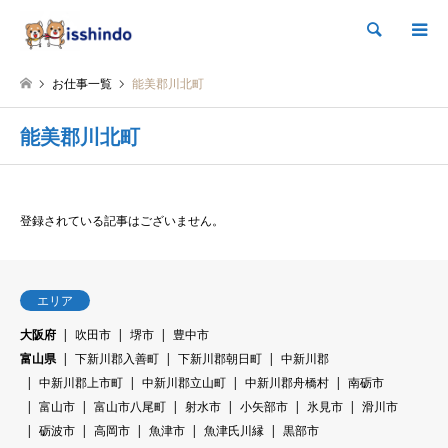
検索
お仕事一覧
能美郡川北町
能美郡川北町
登録されている記事はございません。
エリア
大阪府
吹田市
堺市
豊中市
富山県
下新川郡入善町
下新川郡朝日町
中新川郡
中新川郡上市町
中新川郡立山町
中新川郡舟橋村
南砺市
富山市
富山市八尾町
射水市
小矢部市
氷見市
滑川市
砺波市
高岡市
魚津市
魚津氏川縁
黒部市