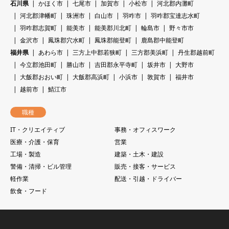
石川県
かほく市
七尾市
加賀市
小松市
河北郡内灘町
河北郡津幡町
珠洲市
白山市
羽咋市
羽咋郡宝達志水町
羽咋郡志賀町
能美市
能美郡川北町
輪島市
野々市市
金沢市
鳳珠郡穴水町
鳳珠郡能登町
鹿島郡中能登町
福井県
あわら市
三方上中郡若狭町
三方郡美浜町
丹生郡越前町
今立郡池田町
勝山市
吉田郡永平寺町
坂井市
大野市
大飯郡おおい町
大飯郡高浜町
小浜市
敦賀市
福井市
越前市
鯖江市
職種
IT・クリエイティブ
事務・オフィスワーク
医療・介護・保育
営業
工場・製造
建築・土木・建設
警備・清掃・ビル管理
販売・接客・サービス
軽作業
配送・引越・ドライバー
飲食・フード