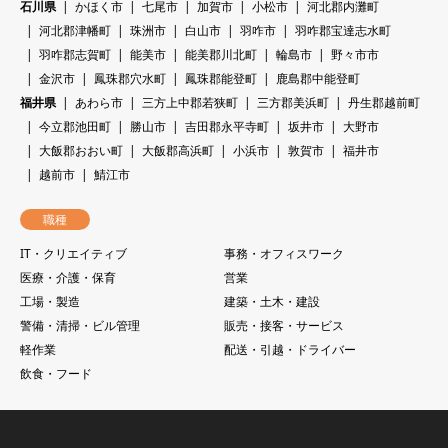
石川県
かほく市
七尾市
加賀市
小松市
河北郡内灘町
河北郡津幡町
珠洲市
白山市
羽咋市
羽咋郡宝達志水町
羽咋郡志賀町
能美市
能美郡川北町
輪島市
野々市市
金沢市
鳳珠郡穴水町
鳳珠郡能登町
鹿島郡中能登町
福井県
あわら市
三方上中郡若狭町
三方郡美浜町
丹生郡越前町
今立郡池田町
勝山市
吉田郡永平寺町
坂井市
大野市
大飯郡おおい町
大飯郡高浜町
小浜市
敦賀市
福井市
越前市
鯖江市
職種
IT・クリエイティブ
事務・オフィスワーク
医療・介護・保育
営業
工場・製造
建築・土木・建設
警備・清掃・ビル管理
販売・接客・サービス
軽作業
配送・引越・ドライバー
飲食・フード