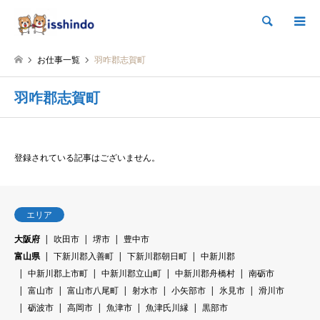
検索
お仕事一覧
羽咋郡志賀町
羽咋郡志賀町
登録されている記事はございません。
エリア
大阪府
吹田市
堺市
豊中市
富山県
下新川郡入善町
下新川郡朝日町
中新川郡
中新川郡上市町
中新川郡立山町
中新川郡舟橋村
南砺市
富山市
富山市八尾町
射水市
小矢部市
氷見市
滑川市
砺波市
高岡市
魚津市
魚津氏川縁
黒部市