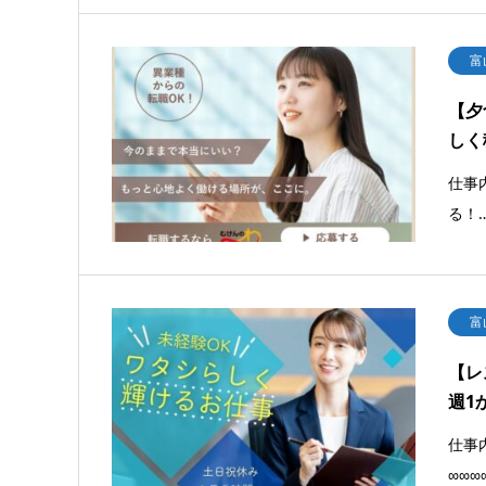
富
【夕
しく
仕事
る！
富
【レ
週1
仕事
∞∞