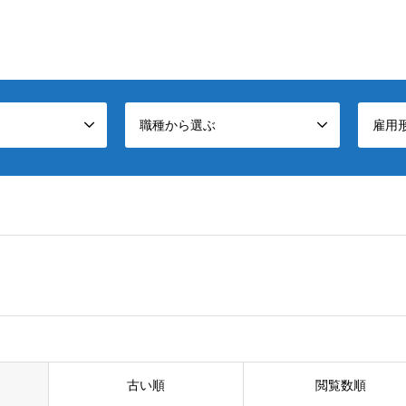
職種から選ぶ
雇用
古い順
閲覧数順