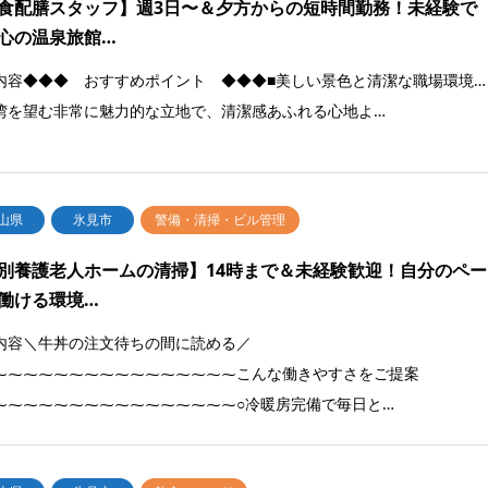
食配膳スタッフ】週3日〜＆夕方からの短時間勤務！未経験で
心の温泉旅館…
内容◆◆◆ おすすめポイント ◆◆◆■美しい景色と清潔な職場環境…
湾を望む非常に魅力的な立地で、清潔感あふれる心地よ…
山県
氷見市
警備・清掃・ビル管理
別養護老人ホームの清掃】14時まで＆未経験歓迎！自分のペー
働ける環境…
内容＼牛丼の注文待ちの間に読める／
⁓⁓⁓⁓⁓⁓⁓⁓⁓⁓⁓⁓⁓⁓⁓⁓こんな働きやすさをご提案
⁓⁓⁓⁓⁓⁓⁓⁓⁓⁓⁓⁓⁓⁓⁓⁓○冷暖房完備で毎日と…