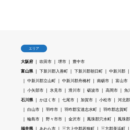
エリア
大阪府
吹田市
堺市
豊中市
富山県
下新川郡入善町
下新川郡朝日町
中新川郡
中新川郡立山町
中新川郡舟橋村
南砺市
富山市
小矢部市
氷見市
滑川市
砺波市
高岡市
魚
石川県
かほく市
七尾市
加賀市
小松市
河北郡
白山市
羽咋市
羽咋郡宝達志水町
羽咋郡志賀町
輪島市
野々市市
金沢市
鳳珠郡穴水町
鳳珠郡
福井県
あわら市
三方上中郡若狭町
三方郡美浜町