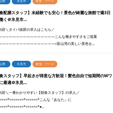
山県
氷見市
飲食・フード
食配膳スタッフ】未経験でも安心！景色が綺麗な旅館で週3日
働く＠氷見市…
内容＼タイパ抜群の求人はこちら／
⁓⁓⁓⁓⁓⁓⁓⁓⁓⁓⁓⁓⁓⁓⁓⁓こんな働きやすさをご提案
⁓⁓⁓⁓⁓⁓⁓⁓⁓⁓⁓⁓⁓⁓⁓⁓○富山湾の美しい景色を…
山県
氷見市
飲食・フード
食スタッフ】早起きが得意な方歓迎！髪色自由で短期間のWワ
に最適＠氷見…
内容＼一番わかりやすい【朝食スタッフ】の求人／
=====*=======*======*こんな『あなた』に
====*=======*======*●…