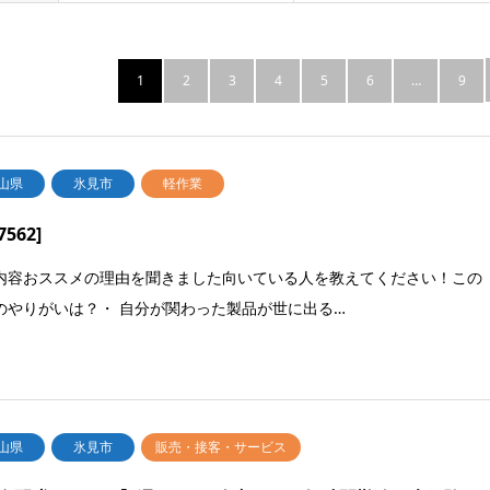
1
2
3
4
5
6
…
9
山県
氷見市
軽作業
7562]
内容おススメの理由を聞きました向いている人を教えてください！この
のやりがいは？・ 自分が関わった製品が世に出る…
山県
氷見市
販売・接客・サービス