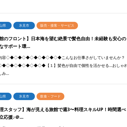
山県
氷見市
販売・接客・サービス
館のフロント】日本海を望む絶景で髪色自由！未経験も安心の
なサポート環…
内容◇◆◇◆◇◆◇◆◇◆◇◆◇◆こんなお仕事さがしていませんか？
◇◆◇◆◇◆◇◆◇◆◇◆【１】髪色が自由で個性を活かせる…おしゃ
しみ…
山県
氷見市
飲食・フード
理スタッフ】海が見える旅館で週3〜料理スキルUP！時間選べ
立応援♪＠…