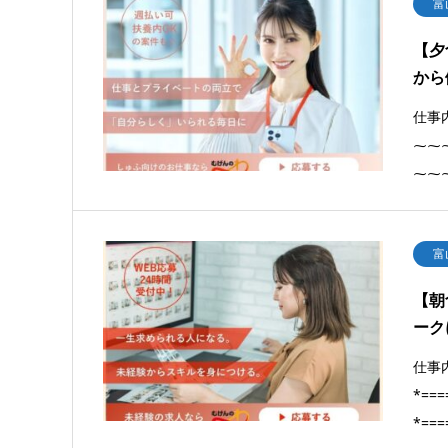
富
【夕
から
仕事
⁓⁓
⁓⁓
富
【朝
ーク
仕事
*==
*===