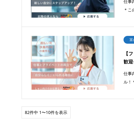
仕事内
＊こ
富
【フ
歓迎
仕事
ル！
82件中 1〜10件を表示