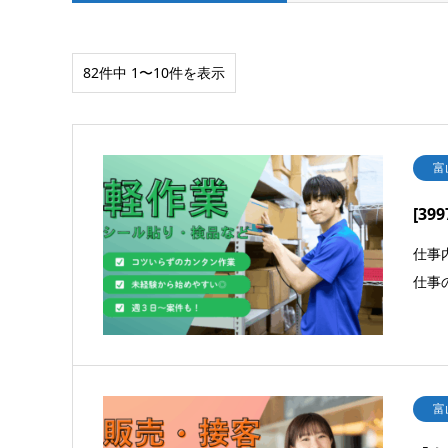
82件中 1〜10件を表示
富
[399
仕事
仕事
富