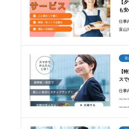
【夕
も安
仕事
富山
富
【特
スで
仕事
⁓⁓
⁓⁓