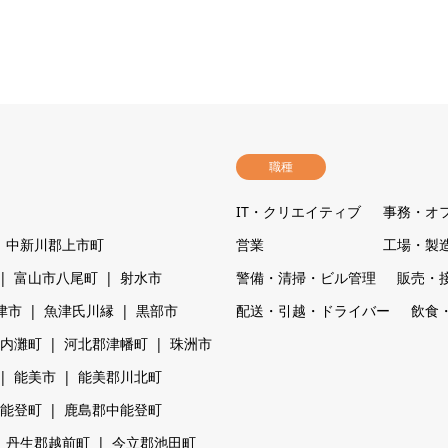
職種
IT・クリエイティブ
事務・オ
中新川郡上市町
営業
工場・製
富山市八尾町
射水市
警備・清掃・ビル管理
販売・
津市
魚津氏川縁
黒部市
配送・引越・ドライバー
飲食
内灘町
河北郡津幡町
珠洲市
能美市
能美郡川北町
能登町
鹿島郡中能登町
丹生郡越前町
今立郡池田町