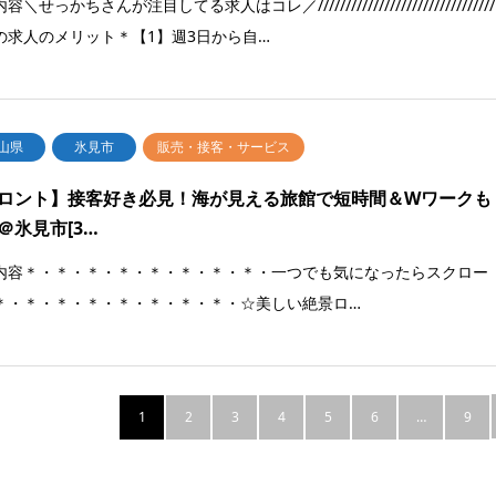
容＼せっかちさんが注目してる求人はコレ／////////////////////////////////
の求人のメリット＊【1】週3日から自…
山県
氷見市
販売・接客・サービス
ロント】接客好き必見！海が見える旅館で短時間＆Wワークも
＠氷見市[3…
内容＊・＊・＊・＊・＊・＊・＊・＊・一つでも気になったらスクロー
＊・＊・＊・＊・＊・＊・＊・＊・☆美しい絶景ロ…
1
2
3
4
5
6
…
9