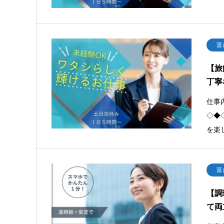
富
【旅
丁寧
仕事
◇◆
を楽
富
【調
て両