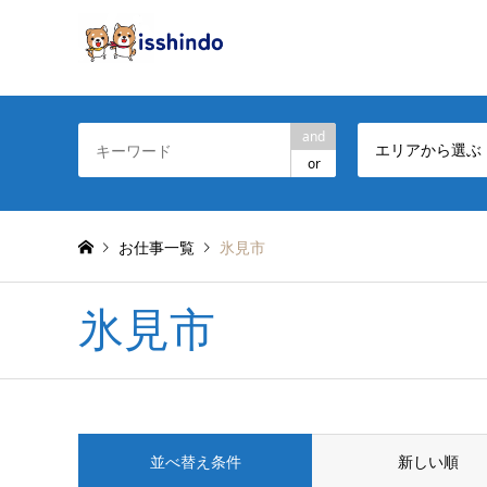
and
エリアから選ぶ
or
お仕事一覧
氷見市
氷見市
並べ替え条件
新しい順