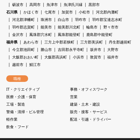
砺波市
高岡市
魚津市
魚津氏川縁
黒部市
石川県
かほく市
七尾市
加賀市
小松市
河北郡内灘町
河北郡津幡町
珠洲市
白山市
羽咋市
羽咋郡宝達志水町
羽咋郡志賀町
能美市
能美郡川北町
輪島市
野々市市
金沢市
鳳珠郡穴水町
鳳珠郡能登町
鹿島郡中能登町
福井県
あわら市
三方上中郡若狭町
三方郡美浜町
丹生郡越前町
今立郡池田町
勝山市
吉田郡永平寺町
坂井市
大野市
大飯郡おおい町
大飯郡高浜町
小浜市
敦賀市
福井市
越前市
鯖江市
職種
IT・クリエイティブ
事務・オフィスワーク
医療・介護・保育
営業
工場・製造
建築・土木・建設
警備・清掃・ビル管理
販売・接客・サービス
軽作業
配送・引越・ドライバー
飲食・フード