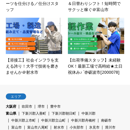
ーツを仕分ける／仕分けスタ
＆日替わりシフト！短時間で
ッフ
サクッと稼ぐ＠富山市
【溶接工】社会インフラを支
【出荷準備スタッフ】未経験
える誇り！大手で技術を磨き
OK！最新工場で高時給★土日
ませんか＠射水市
祝休み♪ `@砺波市[2000078]
エリア
大阪府
吹田市
堺市
豊中市
富山県
下新川郡入善町
下新川郡朝日町
中新川郡
中新川郡上市町
中新川郡立山町
中新川郡舟橋村
南砺市
富山市
富山市八尾町
射水市
小矢部市
氷見市
滑川市