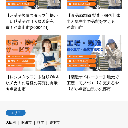
【お菓子製造スタッフ】懐か
【食品添加物 製造・梱包】体
しい駄菓子作り＆冷暖房完
力と集中力で品質を支える！
備！＠富山市[2000424]
＠富山市
【レジスタッフ】未経験OK＆
【製造オペレーター】地元で
駅チカ！お客様の笑顔に貢献
安定！モノづくりを支えるや
★＠富山市
りがい＠富山県小矢部市
エリア
大阪府
吹田市
堺市
豊中市