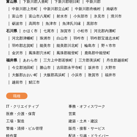
富山県
下新川郡入善町
下新川郡朝日町
中新川郡
中新川郡上市町
中新川郡立山町
中新川郡舟橋村
南砺市
富山市
富山市八尾町
射水市
小矢部市
氷見市
滑川市
砺波市
高岡市
魚津市
魚津氏川縁
黒部市
石川県
かほく市
七尾市
加賀市
小松市
河北郡内灘町
河北郡津幡町
珠洲市
白山市
羽咋市
羽咋郡宝達志水町
羽咋郡志賀町
能美市
能美郡川北町
輪島市
野々市市
金沢市
鳳珠郡穴水町
鳳珠郡能登町
鹿島郡中能登町
福井県
あわら市
三方上中郡若狭町
三方郡美浜町
丹生郡越前町
今立郡池田町
勝山市
吉田郡永平寺町
坂井市
大野市
大飯郡おおい町
大飯郡高浜町
小浜市
敦賀市
福井市
越前市
鯖江市
職種
IT・クリエイティブ
事務・オフィスワーク
医療・介護・保育
営業
工場・製造
建築・土木・建設
警備・清掃・ビル管理
販売・接客・サービス
軽作業
配送・引越・ドライバー