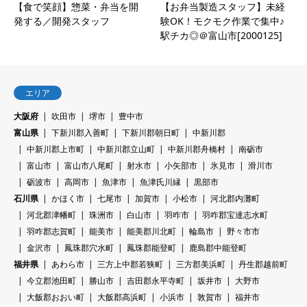
【食で笑顔】惣菜・弁当を開
【お弁当製造スタッフ】未経
発する／開発スタッフ
験OK！モクモク作業で集中♪
駅チカ◎＠富山市[2000125]
エリア
大阪府
吹田市
堺市
豊中市
富山県
下新川郡入善町
下新川郡朝日町
中新川郡
中新川郡上市町
中新川郡立山町
中新川郡舟橋村
南砺市
富山市
富山市八尾町
射水市
小矢部市
氷見市
滑川市
砺波市
高岡市
魚津市
魚津氏川縁
黒部市
石川県
かほく市
七尾市
加賀市
小松市
河北郡内灘町
河北郡津幡町
珠洲市
白山市
羽咋市
羽咋郡宝達志水町
羽咋郡志賀町
能美市
能美郡川北町
輪島市
野々市市
金沢市
鳳珠郡穴水町
鳳珠郡能登町
鹿島郡中能登町
福井県
あわら市
三方上中郡若狭町
三方郡美浜町
丹生郡越前町
今立郡池田町
勝山市
吉田郡永平寺町
坂井市
大野市
大飯郡おおい町
大飯郡高浜町
小浜市
敦賀市
福井市