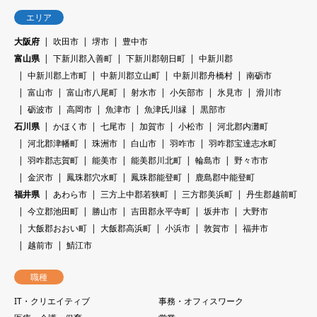
エリア
大阪府
吹田市
堺市
豊中市
富山県
下新川郡入善町
下新川郡朝日町
中新川郡
中新川郡上市町
中新川郡立山町
中新川郡舟橋村
南砺市
富山市
富山市八尾町
射水市
小矢部市
氷見市
滑川市
砺波市
高岡市
魚津市
魚津氏川縁
黒部市
石川県
かほく市
七尾市
加賀市
小松市
河北郡内灘町
河北郡津幡町
珠洲市
白山市
羽咋市
羽咋郡宝達志水町
羽咋郡志賀町
能美市
能美郡川北町
輪島市
野々市市
金沢市
鳳珠郡穴水町
鳳珠郡能登町
鹿島郡中能登町
福井県
あわら市
三方上中郡若狭町
三方郡美浜町
丹生郡越前町
今立郡池田町
勝山市
吉田郡永平寺町
坂井市
大野市
大飯郡おおい町
大飯郡高浜町
小浜市
敦賀市
福井市
越前市
鯖江市
職種
IT・クリエイティブ
事務・オフィスワーク