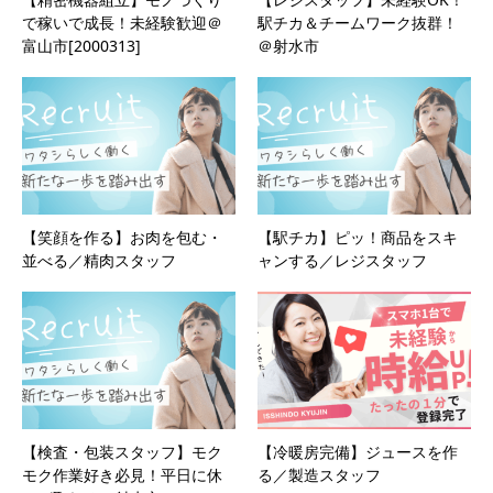
で稼いで成長！未経験歓迎＠
駅チカ＆チームワーク抜群！
富山市[2000313]
＠射水市
【笑顔を作る】お肉を包む・
【駅チカ】ピッ！商品をスキ
並べる／精肉スタッフ
ャンする／レジスタッフ
【検査・包装スタッフ】モク
【冷暖房完備】ジュースを作
モク作業好き必見！平日に休
る／製造スタッフ