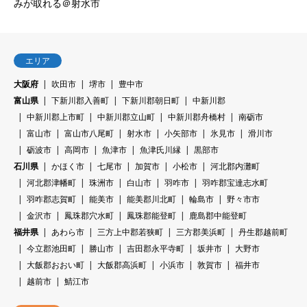
みが取れる＠射水市
エリア
大阪府
吹田市
堺市
豊中市
富山県
下新川郡入善町
下新川郡朝日町
中新川郡
中新川郡上市町
中新川郡立山町
中新川郡舟橋村
南砺市
富山市
富山市八尾町
射水市
小矢部市
氷見市
滑川市
砺波市
高岡市
魚津市
魚津氏川縁
黒部市
石川県
かほく市
七尾市
加賀市
小松市
河北郡内灘町
河北郡津幡町
珠洲市
白山市
羽咋市
羽咋郡宝達志水町
羽咋郡志賀町
能美市
能美郡川北町
輪島市
野々市市
金沢市
鳳珠郡穴水町
鳳珠郡能登町
鹿島郡中能登町
福井県
あわら市
三方上中郡若狭町
三方郡美浜町
丹生郡越前町
今立郡池田町
勝山市
吉田郡永平寺町
坂井市
大野市
大飯郡おおい町
大飯郡高浜町
小浜市
敦賀市
福井市
越前市
鯖江市