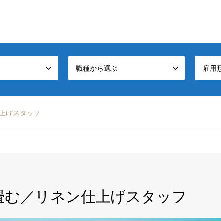
職種から選ぶ
雇用
上げスタッフ
畳む／リネン仕上げスタッフ