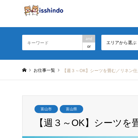
and
エリアから選ぶ
or
お仕事一覧
【週３～OK】シーツを畳む／リネン仕
富山市
富山県
【週３～OK】シーツを