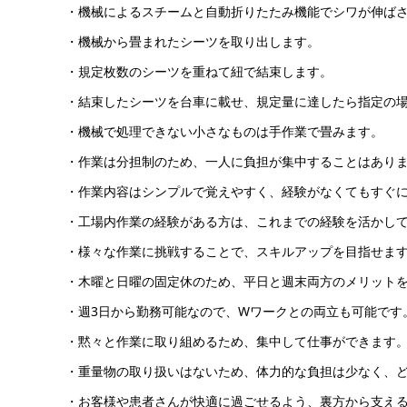
・機械によるスチームと自動折りたたみ機能でシワが伸ば
・機械から畳まれたシーツを取り出します。
・規定枚数のシーツを重ねて紐で結束します。
・結束したシーツを台車に載せ、規定量に達したら指定の
・機械で処理できない小さなものは手作業で畳みます。
・作業は分担制のため、一人に負担が集中することはあり
・作業内容はシンプルで覚えやすく、経験がなくてもすぐ
・工場内作業の経験がある方は、これまでの経験を活かし
・様々な作業に挑戦することで、スキルアップを目指せま
・木曜と日曜の固定休のため、平日と週末両方のメリット
・週3日から勤務可能なので、Wワークとの両立も可能です
・黙々と作業に取り組めるため、集中して仕事ができます
・重量物の取り扱いはないため、体力的な負担は少なく、
・お客様や患者さんが快適に過ごせるよう、裏方から支え