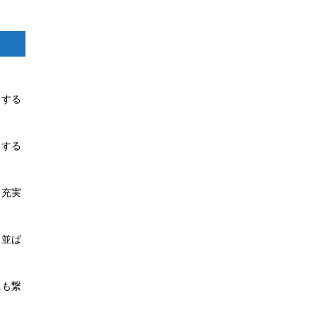
クする
トする
も充実
も並ば
にも繋