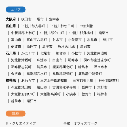
エリア
大阪府
吹田市
堺市
豊中市
富山県
下新川郡入善町
下新川郡朝日町
中新川郡
中新川郡上市町
中新川郡立山町
中新川郡舟橋村
南砺市
富山市
富山市八尾町
射水市
小矢部市
氷見市
滑川市
砺波市
高岡市
魚津市
魚津氏川縁
黒部市
石川県
かほく市
七尾市
加賀市
小松市
河北郡内灘町
河北郡津幡町
珠洲市
白山市
羽咋市
羽咋郡宝達志水町
羽咋郡志賀町
能美市
能美郡川北町
輪島市
野々市市
金沢市
鳳珠郡穴水町
鳳珠郡能登町
鹿島郡中能登町
福井県
あわら市
三方上中郡若狭町
三方郡美浜町
丹生郡越前町
今立郡池田町
勝山市
吉田郡永平寺町
坂井市
大野市
大飯郡おおい町
大飯郡高浜町
小浜市
敦賀市
福井市
越前市
鯖江市
職種
IT・クリエイティブ
事務・オフィスワーク