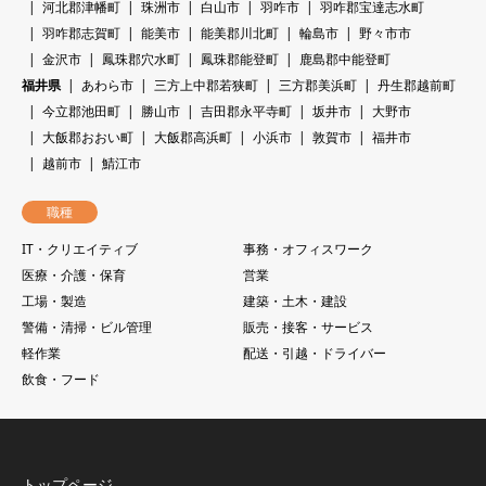
河北郡津幡町
珠洲市
白山市
羽咋市
羽咋郡宝達志水町
羽咋郡志賀町
能美市
能美郡川北町
輪島市
野々市市
金沢市
鳳珠郡穴水町
鳳珠郡能登町
鹿島郡中能登町
福井県
あわら市
三方上中郡若狭町
三方郡美浜町
丹生郡越前町
今立郡池田町
勝山市
吉田郡永平寺町
坂井市
大野市
大飯郡おおい町
大飯郡高浜町
小浜市
敦賀市
福井市
越前市
鯖江市
職種
IT・クリエイティブ
事務・オフィスワーク
医療・介護・保育
営業
工場・製造
建築・土木・建設
警備・清掃・ビル管理
販売・接客・サービス
軽作業
配送・引越・ドライバー
飲食・フード
トップページ