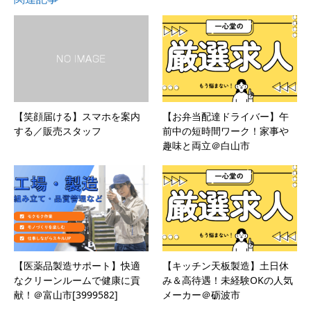
【笑顔届ける】スマホを案内
【お弁当配達ドライバー】午
する／販売スタッフ
前中の短時間ワーク！家事や
趣味と両立＠白山市
【医薬品製造サポート】快適
【キッチン天板製造】土日休
なクリーンルームで健康に貢
み＆高待遇！未経験OKの人気
献！＠富山市[3999582]
メーカー＠砺波市