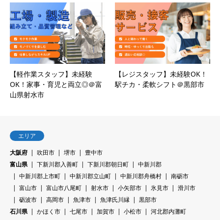
【軽作業スタッフ】未経験
【レジスタッフ】未経験OK！
OK！家事・育児と両立◎＠富
駅チカ・柔軟シフト＠黒部市
山県射水市
エリア
大阪府
吹田市
堺市
豊中市
富山県
下新川郡入善町
下新川郡朝日町
中新川郡
中新川郡上市町
中新川郡立山町
中新川郡舟橋村
南砺市
富山市
富山市八尾町
射水市
小矢部市
氷見市
滑川市
砺波市
高岡市
魚津市
魚津氏川縁
黒部市
石川県
かほく市
七尾市
加賀市
小松市
河北郡内灘町