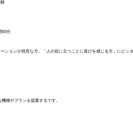
経験
間60分
ケーションが得意な方」「人の役に立つことに喜びを感じる方」にピッ
適な機種やプランを提案するです。