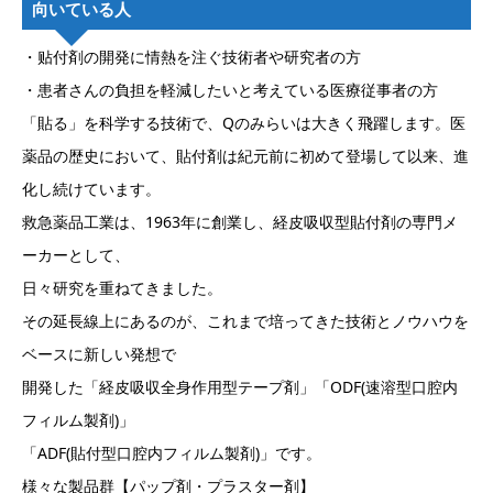
向いている人
・贴付剤の開発に情熱を注ぐ技術者や研究者の方
・患者さんの負担を軽減したいと考えている医療従事者の方
「貼る」を科学する技術で、Qのみらいは大きく飛躍します。医
薬品の歴史において、貼付剤は紀元前に初めて登場して以来、進
化し続けています。
救急薬品工業は、1963年に創業し、経皮吸収型貼付剤の専門メ
ーカーとして、
日々研究を重ねてきました。
その延長線上にあるのが、これまで培ってきた技術とノウハウを
ベースに新しい発想で
開発した「経皮吸収全身作用型テープ剤」「ODF(速溶型口腔内
フィルム製剤)」
「ADF(貼付型口腔内フィルム製剤)」です。
様々な製品群【パップ剤・プラスター剤】