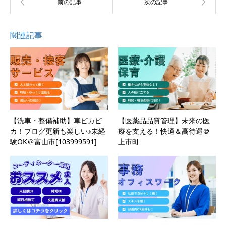
関連記事
【洗車・整備補助】車ピカピ
【医薬品品質管理】未来の医
カ！ブログ更新も楽しい♪未経
療を支える！快適＆高待遇＠
験OK＠富山市[103999591]
上市町