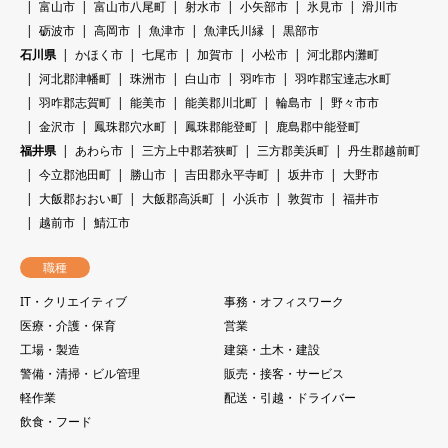
富山市
富山市八尾町
射水市
小矢部市
氷見市
滑川市
砺波市
高岡市
魚津市
魚津氏川縁
黒部市
石川県
かほく市
七尾市
加賀市
小松市
河北郡内灘町
河北郡津幡町
珠洲市
白山市
羽咋市
羽咋郡宝達志水町
羽咋郡志賀町
能美市
能美郡川北町
輪島市
野々市市
金沢市
鳳珠郡穴水町
鳳珠郡能登町
鹿島郡中能登町
福井県
あわら市
三方上中郡若狭町
三方郡美浜町
丹生郡越前町
今立郡池田町
勝山市
吉田郡永平寺町
坂井市
大野市
大飯郡おおい町
大飯郡高浜町
小浜市
敦賀市
福井市
越前市
鯖江市
職種
IT・クリエイティブ
事務・オフィスワーク
医療・介護・保育
営業
工場・製造
建築・土木・建設
警備・清掃・ビル管理
販売・接客・サービス
軽作業
配送・引越・ドライバー
飲食・フード