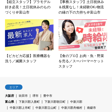
【組立スタッフ】プラモデル
【事務スタッフ】土日祝休み
好き必見！土日祝休みのもの
＆残業なし！未経験OK♪物流
づくり＠富山市
の縁の下の力持ち＠富山市
【ピカピカ応援】医療機器を
【食のプロ】お肉・魚・野菜
洗う／滅菌スタッフ
を売る／スーパーマーケット
スタッフ
エリア
大阪府
吹田市
堺市
豊中市
富山県
下新川郡入善町
下新川郡朝日町
中新川郡
中新川郡上市町
中新川郡立山町
中新川郡舟橋村
南砺市