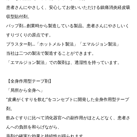
患者さんにやさしく、安心してお使いいただける鎮痛消炎経皮吸
収型貼付剤。
パップ剤…創業時から製造している製品。患者さんにやさしいく
すりづくりの原点です。
プラスター剤…「ホットメルト製法」「エマルジョン製法」
当社は二つの製法で製造することができます。
「エマルジョン製法」での製剤は、透湿性を持っています。
【全身作用型テープ剤】
「局所から全身へ」
“皮膚がくすりを飲む”をコンセプトに開発した全身作用型テープ
剤。
飲みぐすりに比べて消化器官への副作用がほとんどなく、患者さ
んへの負担を和らげながら、
薬剤の確実な効果と持続性が得られます。