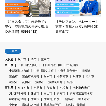
【組立スタッフ】未経験でも
【テレフォンオペレーター】
安心！空調完備の快適な職場
家事・育児と両立♪未経験OK
＠魚津市[103998413]
＠富山市
エリア
大阪府
吹田市
堺市
豊中市
富山県
下新川郡入善町
下新川郡朝日町
中新川郡
中新川郡上市町
中新川郡立山町
中新川郡舟橋村
南砺市
富山市
富山市八尾町
射水市
小矢部市
氷見市
滑川市
砺波市
高岡市
魚津市
魚津氏川縁
黒部市
石川県
かほく市
七尾市
加賀市
小松市
河北郡内灘町
河北郡津幡町
珠洲市
白山市
羽咋市
羽咋郡宝達志水町
羽咋郡志賀町
能美市
能美郡川北町
輪島市
野々市市
金沢市
鳳珠郡穴水町
鳳珠郡能登町
鹿島郡中能登町