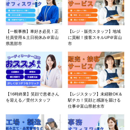
【一般事務】車好き必見！正
【レジ・販売スタッフ】地域
社員登用＆土日祝休み＠富山
に貢献！接客スキルUP＠富山
県黒部市
市
【16時終業】笑顔で患者さん
【レジスタッフ】未経験OK＆
を迎える／受付スタッフ
駅チカ！笑顔と感謝を届ける
仕事＠富山県射水市