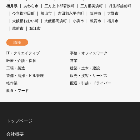
福井県
あわら市
三方上中郡若狭町
三方郡美浜町
丹生郡越前町
今立郡池田町
勝山市
吉田郡永平寺町
坂井市
大野市
大飯郡おおい町
大飯郡高浜町
小浜市
敦賀市
福井市
越前市
鯖江市
職種
IT・クリエイティブ
事務・オフィスワーク
医療・介護・保育
営業
工場・製造
建築・土木・建設
警備・清掃・ビル管理
販売・接客・サービス
軽作業
配送・引越・ドライバー
飲食・フード
トップページ
会社概要