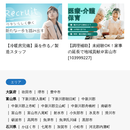
【冷暖房完備】薬を作る／製
【調理補助】未経験OK！家事
造スタッフ
の延長で地域貢献＠富山市
[103999227]
エリア
大阪府
吹田市
堺市
豊中市
富山県
下新川郡入善町
下新川郡朝日町
中新川郡
中新川郡上市町
中新川郡立山町
中新川郡舟橋村
南砺市
富山市
富山市八尾町
射水市
小矢部市
氷見市
滑川市
砺波市
高岡市
魚津市
魚津氏川縁
黒部市
石川県
かほく市
七尾市
加賀市
小松市
河北郡内灘町