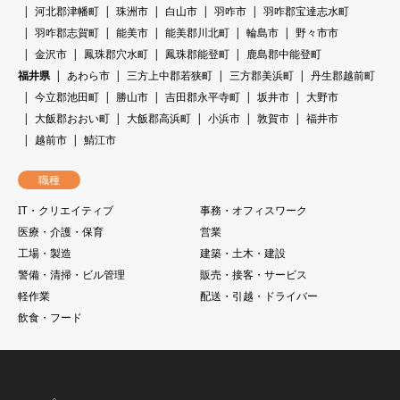
河北郡津幡町
珠洲市
白山市
羽咋市
羽咋郡宝達志水町
羽咋郡志賀町
能美市
能美郡川北町
輪島市
野々市市
金沢市
鳳珠郡穴水町
鳳珠郡能登町
鹿島郡中能登町
福井県
あわら市
三方上中郡若狭町
三方郡美浜町
丹生郡越前町
今立郡池田町
勝山市
吉田郡永平寺町
坂井市
大野市
大飯郡おおい町
大飯郡高浜町
小浜市
敦賀市
福井市
越前市
鯖江市
職種
IT・クリエイティブ
事務・オフィスワーク
医療・介護・保育
営業
工場・製造
建築・土木・建設
警備・清掃・ビル管理
販売・接客・サービス
軽作業
配送・引越・ドライバー
飲食・フード