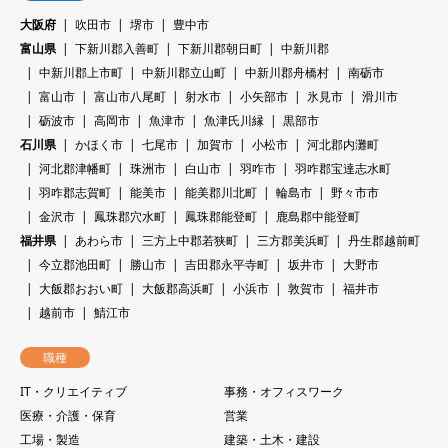
大阪府
吹田市
堺市
豊中市
富山県
下新川郡入善町
下新川郡朝日町
中新川郡
中新川郡上市町
中新川郡立山町
中新川郡舟橋村
南砺市
富山市
富山市八尾町
射水市
小矢部市
氷見市
滑川市
砺波市
高岡市
魚津市
魚津氏川縁
黒部市
石川県
かほく市
七尾市
加賀市
小松市
河北郡内灘町
河北郡津幡町
珠洲市
白山市
羽咋市
羽咋郡宝達志水町
羽咋郡志賀町
能美市
能美郡川北町
輪島市
野々市市
金沢市
鳳珠郡穴水町
鳳珠郡能登町
鹿島郡中能登町
福井県
あわら市
三方上中郡若狭町
三方郡美浜町
丹生郡越前町
今立郡池田町
勝山市
吉田郡永平寺町
坂井市
大野市
大飯郡おおい町
大飯郡高浜町
小浜市
敦賀市
福井市
越前市
鯖江市
職種
IT・クリエイティブ
事務・オフィスワーク
医療・介護・保育
営業
工場・製造
建築・土木・建設