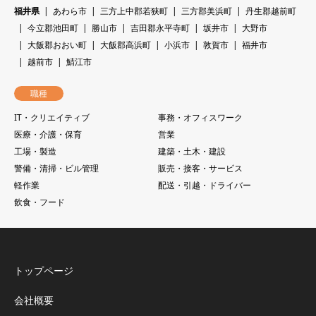
福井県
あわら市
三方上中郡若狭町
三方郡美浜町
丹生郡越前町
今立郡池田町
勝山市
吉田郡永平寺町
坂井市
大野市
大飯郡おおい町
大飯郡高浜町
小浜市
敦賀市
福井市
越前市
鯖江市
職種
IT・クリエイティブ
事務・オフィスワーク
医療・介護・保育
営業
工場・製造
建築・土木・建設
警備・清掃・ビル管理
販売・接客・サービス
軽作業
配送・引越・ドライバー
飲食・フード
トップページ
会社概要