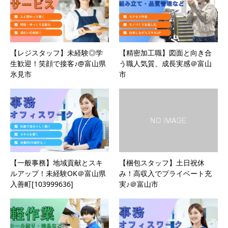
【レジスタッフ】未経験◎学
【精密加工職】図面と向き合
生歓迎！笑顔で接客♪@富山県
う職人気質、成長実感＠富山
氷見市
市
【一般事務】地域貢献とスキ
【梱包スタッフ】土日祝休
ルアップ！未経験OK＠富山県
み！高収入でプライベート充
入善町[103999636]
実♪＠富山市