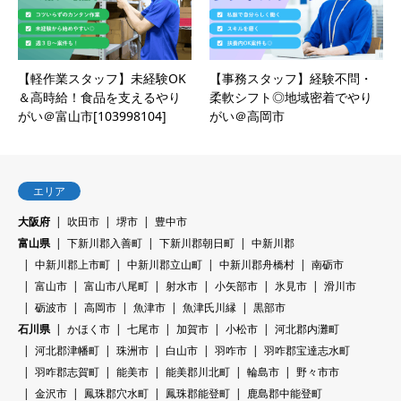
【軽作業スタッフ】未経験OK
【事務スタッフ】経験不問・
＆高時給！食品を支えるやり
柔軟シフト◎地域密着でやり
がい＠富山市[103998104]
がい＠高岡市
エリア
大阪府
吹田市
堺市
豊中市
富山県
下新川郡入善町
下新川郡朝日町
中新川郡
中新川郡上市町
中新川郡立山町
中新川郡舟橋村
南砺市
富山市
富山市八尾町
射水市
小矢部市
氷見市
滑川市
砺波市
高岡市
魚津市
魚津氏川縁
黒部市
石川県
かほく市
七尾市
加賀市
小松市
河北郡内灘町
河北郡津幡町
珠洲市
白山市
羽咋市
羽咋郡宝達志水町
羽咋郡志賀町
能美市
能美郡川北町
輪島市
野々市市
金沢市
鳳珠郡穴水町
鳳珠郡能登町
鹿島郡中能登町