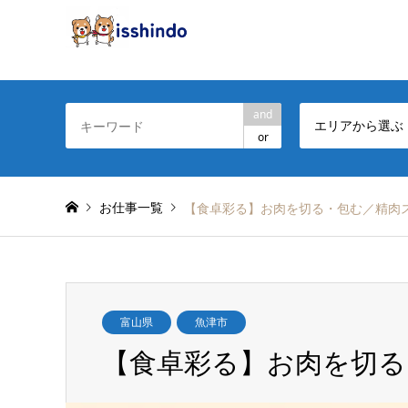
and
エリアから選ぶ
or
お仕事一覧
【食卓彩る】お肉を切る・包む／精肉
富山県
魚津市
【食卓彩る】お肉を切る