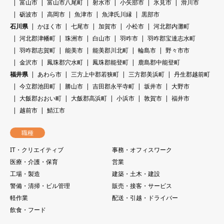
富山市
富山市八尾町
射水市
小矢部市
氷見市
滑川市
砺波市
高岡市
魚津市
魚津氏川縁
黒部市
石川県
かほく市
七尾市
加賀市
小松市
河北郡内灘町
河北郡津幡町
珠洲市
白山市
羽咋市
羽咋郡宝達志水町
羽咋郡志賀町
能美市
能美郡川北町
輪島市
野々市市
金沢市
鳳珠郡穴水町
鳳珠郡能登町
鹿島郡中能登町
福井県
あわら市
三方上中郡若狭町
三方郡美浜町
丹生郡越前町
今立郡池田町
勝山市
吉田郡永平寺町
坂井市
大野市
大飯郡おおい町
大飯郡高浜町
小浜市
敦賀市
福井市
越前市
鯖江市
職種
IT・クリエイティブ
事務・オフィスワーク
医療・介護・保育
営業
工場・製造
建築・土木・建設
警備・清掃・ビル管理
販売・接客・サービス
軽作業
配送・引越・ドライバー
飲食・フード