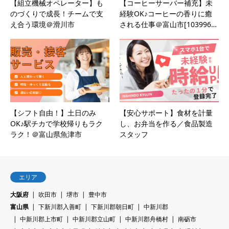
【組立機械オペレーター】も
【コーヒーサーバー補充】未
のづくりで成長！チームで支
経験OK♪コーヒーの香りに癒
え合う環境＠滑川市
される仕事＠富山市[103996…
【シフト自由！】土日のみ
【安心サポート】食材を計量
OK♪駅チカで学校帰りもラク
し、お弁当を作る／食品製造
ラク！＠富山県魚津市
スタッフ
エリア
大阪府
吹田市
堺市
豊中市
富山県
下新川郡入善町
下新川郡朝日町
中新川郡
中新川郡上市町
中新川郡立山町
中新川郡舟橋村
南砺市