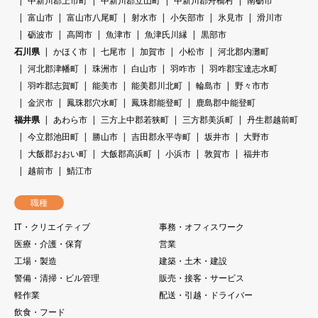
中新川郡上市町
中新川郡立山町
中新川郡舟橋村
南砺市
富山市
富山市八尾町
射水市
小矢部市
氷見市
滑川市
砺波市
高岡市
魚津市
魚津氏川縁
黒部市
石川県
かほく市
七尾市
加賀市
小松市
河北郡内灘町
河北郡津幡町
珠洲市
白山市
羽咋市
羽咋郡宝達志水町
羽咋郡志賀町
能美市
能美郡川北町
輪島市
野々市市
金沢市
鳳珠郡穴水町
鳳珠郡能登町
鹿島郡中能登町
福井県
あわら市
三方上中郡若狭町
三方郡美浜町
丹生郡越前町
今立郡池田町
勝山市
吉田郡永平寺町
坂井市
大野市
大飯郡おおい町
大飯郡高浜町
小浜市
敦賀市
福井市
越前市
鯖江市
職種
IT・クリエイティブ
事務・オフィスワーク
医療・介護・保育
営業
工場・製造
建築・土木・建設
警備・清掃・ビル管理
販売・接客・サービス
軽作業
配送・引越・ドライバー
飲食・フード