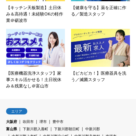
【キッチン天板製造】土日休
【健康を守る】薬を正確に作
み＆高待遇！未経験OKの軽作
る／製造スタッフ
業＠砺波市
【医療機器洗浄スタッフ】家
【ピカピカ！】医療器具を洗
事スキル活かせる！土日祝休
う／滅菌スタッフ
み＆残業なし＠富山市
エリア
大阪府
吹田市
堺市
豊中市
富山県
下新川郡入善町
下新川郡朝日町
中新川郡