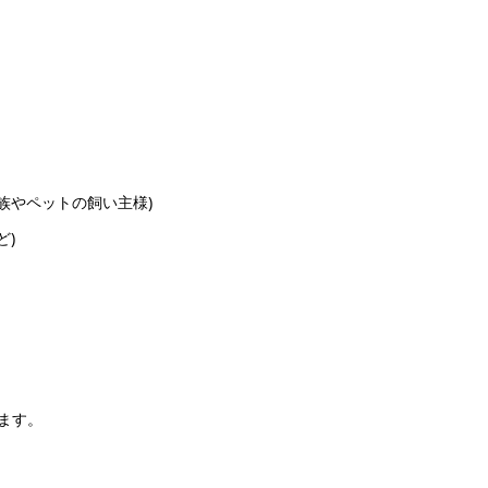
族やペットの飼い主様)
ど)
ます。