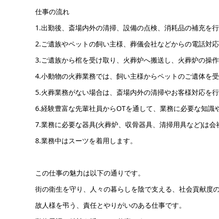
仕事の流れ
1.出勤後、斎場内外の清掃、設備の点検、消耗品の補充を
2.ご遺族やペットの飼い主様、葬儀会社などからの電話対
3.ご遺族から棺を受け取り、火葬炉へ搬送し、火葬炉の操
4.小動物の火葬業務では、飼い主様からペットのご遺体を
5.火葬業務がない場合は、斎場内外の清掃やお客様対応を
6.経験豊富な先輩社員からOTを通して、業務に必要な知識
7.業務に必要な器具(火葬炉、収骨器具、清掃用具など)は
8.業務中はスーツを着用します。
この仕事の魅力は以下の通りです。
街の衛生を守り、人々の暮らしを陰で支える、社会貢献度
故人様を弔う、責任とやりがいのある仕事です。