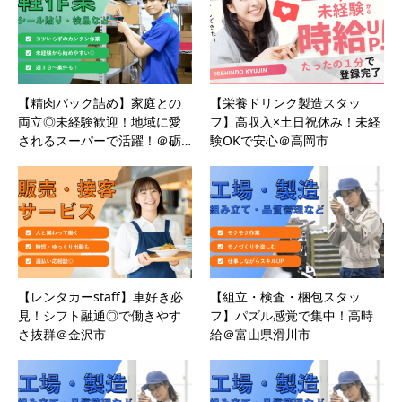
【精肉パック詰め】家庭との
【栄養ドリンク製造スタッ
両立◎未経験歓迎！地域に愛
フ】高収入×土日祝休み！未経
されるスーパーで活躍！＠砺…
験OKで安心＠高岡市
【レンタカーstaff】車好き必
【組立・検査・梱包スタッ
見！シフト融通◎で働きやす
フ】パズル感覚で集中！高時
さ抜群＠金沢市
給＠富山県滑川市