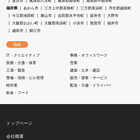
金沢市
鳳珠郡穴水町
鳳珠郡能登町
鹿島郡中能登町
福井県
あわら市
三方上中郡若狭町
三方郡美浜町
丹生郡越前町
今立郡池田町
勝山市
吉田郡永平寺町
坂井市
大野市
大飯郡おおい町
大飯郡高浜町
小浜市
敦賀市
福井市
越前市
鯖江市
職種
IT・クリエイティブ
事務・オフィスワーク
医療・介護・保育
営業
工場・製造
建築・土木・建設
警備・清掃・ビル管理
販売・接客・サービス
軽作業
配送・引越・ドライバー
飲食・フード
トップページ
会社概要