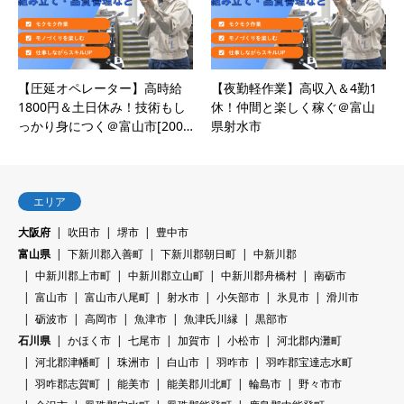
【圧延オペレーター】高時給
【夜勤軽作業】高収入＆4勤1
1800円＆土日休み！技術もし
休！仲間と楽しく稼ぐ＠富山
っかり身につく＠富山市[200…
県射水市
エリア
大阪府
吹田市
堺市
豊中市
富山県
下新川郡入善町
下新川郡朝日町
中新川郡
中新川郡上市町
中新川郡立山町
中新川郡舟橋村
南砺市
富山市
富山市八尾町
射水市
小矢部市
氷見市
滑川市
砺波市
高岡市
魚津市
魚津氏川縁
黒部市
石川県
かほく市
七尾市
加賀市
小松市
河北郡内灘町
河北郡津幡町
珠洲市
白山市
羽咋市
羽咋郡宝達志水町
羽咋郡志賀町
能美市
能美郡川北町
輪島市
野々市市