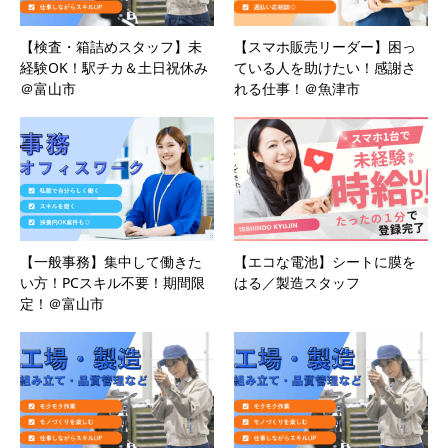
【検査・箱詰めスタッフ】未
【スマホ販売リーダー】困っ
経験OK！駅チカ＆土日祝休み
ている人を助けたい！感謝さ
＠富山市
れる仕事！＠魚津市
【一般事務】集中して働きた
【エコな電池】シートに膜を
い方！PCスキル不要！期間限
はる／製造スタッフ
定！＠富山市