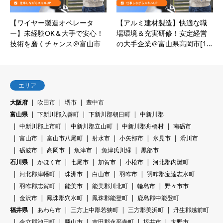
【ワイヤー製造オペレータ
【アルミ建材製造】快適な職
ー】未経験OK＆大手で安心！
場環境＆充実研修！安定経営
技術を磨くチャンス＠富山市
の大手企業＠富山県高岡市[1…
エリア
大阪府
吹田市
堺市
豊中市
富山県
下新川郡入善町
下新川郡朝日町
中新川郡
中新川郡上市町
中新川郡立山町
中新川郡舟橋村
南砺市
富山市
富山市八尾町
射水市
小矢部市
氷見市
滑川市
砺波市
高岡市
魚津市
魚津氏川縁
黒部市
石川県
かほく市
七尾市
加賀市
小松市
河北郡内灘町
河北郡津幡町
珠洲市
白山市
羽咋市
羽咋郡宝達志水町
羽咋郡志賀町
能美市
能美郡川北町
輪島市
野々市市
金沢市
鳳珠郡穴水町
鳳珠郡能登町
鹿島郡中能登町
福井県
あわら市
三方上中郡若狭町
三方郡美浜町
丹生郡越前町
今立郡池田町
勝山市
吉田郡永平寺町
坂井市
大野市