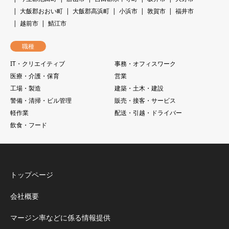
大飯郡おおい町
大飯郡高浜町
小浜市
敦賀市
福井市
越前市
鯖江市
職種
IT・クリエイティブ
事務・オフィスワーク
医療・介護・保育
営業
工場・製造
建築・土木・建設
警備・清掃・ビル管理
販売・接客・サービス
軽作業
配送・引越・ドライバー
飲食・フード
トップページ
会社概要
マージン率などに係る情報提供