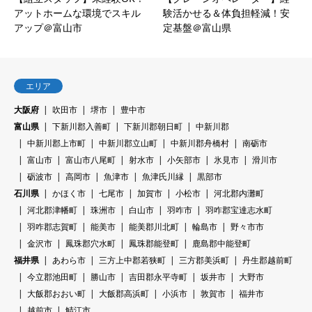
アットホームな環境でスキル
験活かせる＆体負担軽減！安
アップ＠富山市
定基盤＠富山県
エリア
大阪府
吹田市
堺市
豊中市
富山県
下新川郡入善町
下新川郡朝日町
中新川郡
中新川郡上市町
中新川郡立山町
中新川郡舟橋村
南砺市
富山市
富山市八尾町
射水市
小矢部市
氷見市
滑川市
砺波市
高岡市
魚津市
魚津氏川縁
黒部市
石川県
かほく市
七尾市
加賀市
小松市
河北郡内灘町
河北郡津幡町
珠洲市
白山市
羽咋市
羽咋郡宝達志水町
羽咋郡志賀町
能美市
能美郡川北町
輪島市
野々市市
金沢市
鳳珠郡穴水町
鳳珠郡能登町
鹿島郡中能登町
福井県
あわら市
三方上中郡若狭町
三方郡美浜町
丹生郡越前町
今立郡池田町
勝山市
吉田郡永平寺町
坂井市
大野市
大飯郡おおい町
大飯郡高浜町
小浜市
敦賀市
福井市
越前市
鯖江市