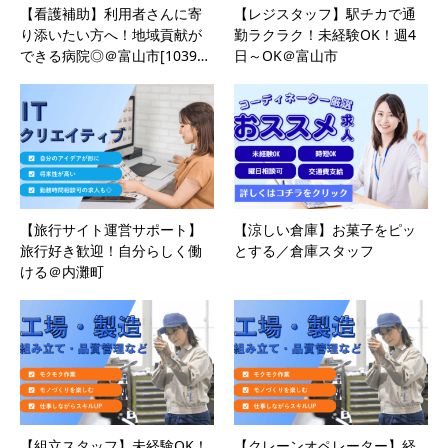
【看護補助】利用者さんに寄
【レジスタッフ】駅チカで通
り添いたい方へ！地域貢献が
勤ラクラク！未経験OK！週4
できる病院◎＠富山市[1039…
日～OK＠富山市
【旅行サイト運営サポート】
【涼しい倉庫】お菓子をピッ
旅行好き歓迎！自分らしく働
とする／倉庫スタッフ
ける＠内灘町
【組立スタッフ】未経験OK！
【クレーンオペレーター】経