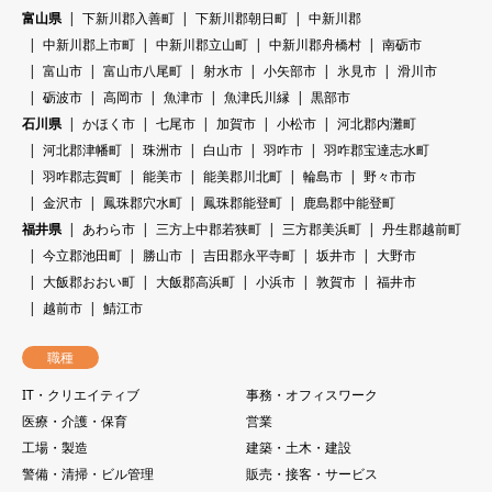
富山県
下新川郡入善町
下新川郡朝日町
中新川郡
中新川郡上市町
中新川郡立山町
中新川郡舟橋村
南砺市
富山市
富山市八尾町
射水市
小矢部市
氷見市
滑川市
砺波市
高岡市
魚津市
魚津氏川縁
黒部市
石川県
かほく市
七尾市
加賀市
小松市
河北郡内灘町
河北郡津幡町
珠洲市
白山市
羽咋市
羽咋郡宝達志水町
羽咋郡志賀町
能美市
能美郡川北町
輪島市
野々市市
金沢市
鳳珠郡穴水町
鳳珠郡能登町
鹿島郡中能登町
福井県
あわら市
三方上中郡若狭町
三方郡美浜町
丹生郡越前町
今立郡池田町
勝山市
吉田郡永平寺町
坂井市
大野市
大飯郡おおい町
大飯郡高浜町
小浜市
敦賀市
福井市
越前市
鯖江市
職種
IT・クリエイティブ
事務・オフィスワーク
医療・介護・保育
営業
工場・製造
建築・土木・建設
警備・清掃・ビル管理
販売・接客・サービス