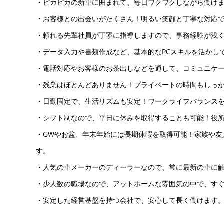
・ピカピカの新車に囲まれて、毎日ワクワクしながら働け
・お客様との出会いがたくさん！明るい笑顔と丁寧な対応
・頼れる先輩社員が丁寧に指導しますので、事務経験が浅
・データ入力や書類作成など、基本的なPCスキルを活かし
・電話対応やお客様のお茶出しなどを通して、コミュニケ
・残業はほとんどありません！プライベートの時間もしっ
・日勤固定で、生活リズムも安定！ワークライフバランス
・シフト制なので、平日に休みを取得することも可能！役
・GWやお盆、年末年始には長期休暇を取得可能！家族や友
す。
・人気の車メーカーのディーラーなので、常に最新の車に
・少人数の職場なので、アットホームな雰囲気の中で、す
・安定した経営基盤を持つ会社で、安心して長く働けます