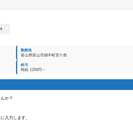
it
勤務地
富山県富山市婦中町宮ケ島
給与
時給 1250円～
せんか？
ムに入力します。